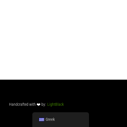
Handcrafted with ❤️ by:
LightBlack
Greek